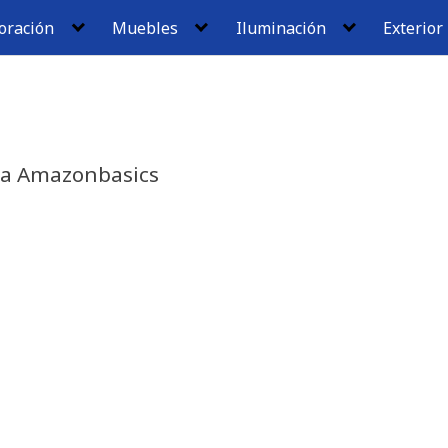
oración
Muebles
Iluminación
Exterior
ca Amazonbasics