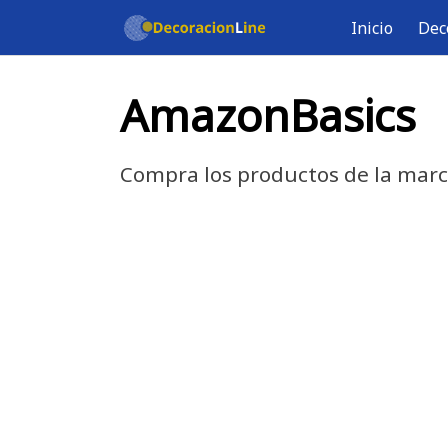
Saltar
Inicio
Dec
al
contenido
AmazonBasics
Compra los productos de la mar